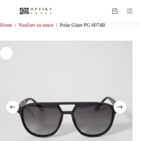
Skip
to
Shopping
content
cart
Home
/
Naočare za sunce
/
Polar Glare PG 6074B