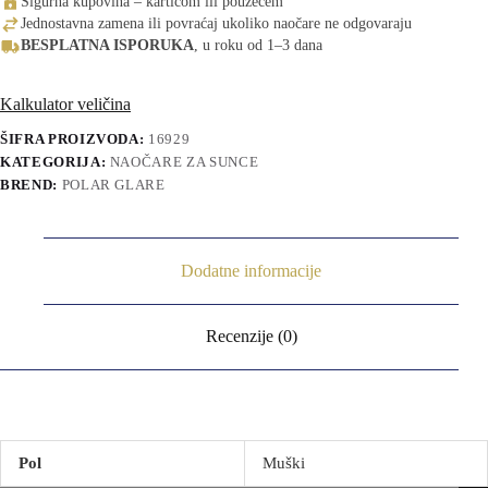
Sigurna kupovina – karticom ili pouzećem
Jednostavna zamena ili povraćaj ukoliko naočare ne odgovaraju
BESPLATNA ISPORUKA
, u roku od 1–3 dana
Kalkulator veličina
ŠIFRA PROIZVODA:
16929
KATEGORIJA:
NAOČARE ZA SUNCE
BREND:
POLAR GLARE
Dodatne informacije
Recenzije (0)
Pol
Muški