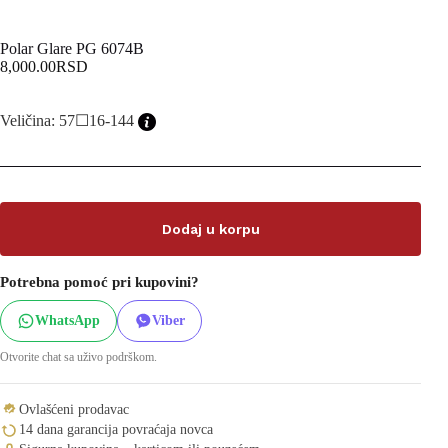
Polar Glare PG 6074B
8,000.00
RSD
Veličina: 57☐16-144
Dodaj u korpu
Potrebna pomoć pri kupovini?
WhatsApp
Viber
Otvorite chat sa uživo podrškom.
Ovlašćeni prodavac
14 dana garancija povraćaja novca