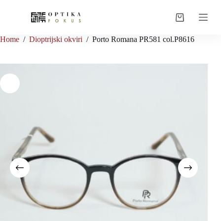
Skip
to
Shopping
content
cart
Home
/
Dioptrijski okviri
/
Porto Romana PR581 col.P8616