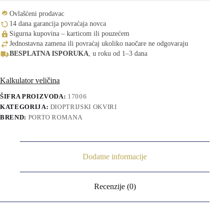
Ovlašćeni prodavac
14 dana garancija povraćaja novca
Sigurna kupovina – karticom ili pouzećem
Jednostavna zamena ili povraćaj ukoliko naočare ne odgovaraju
BESPLATNA ISPORUKA
, u roku od 1–3 dana
Kalkulator veličina
ŠIFRA PROIZVODA:
17006
KATEGORIJA:
DIOPTRIJSKI OKVIRI
BREND:
PORTO ROMANA
Dodatne informacije
Recenzije (0)