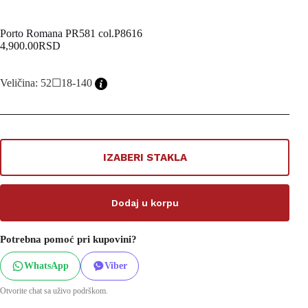
Porto Romana PR581 col.P8616
4,900.00
RSD
Veličina: 52☐18-140
IZABERI STAKLA
Dodaj u korpu
Potrebna pomoć pri kupovini?
WhatsApp
Viber
Otvorite chat sa uživo podrškom.