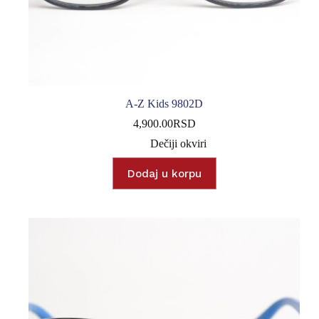
A-Z Kids 9802D
4,900.00
RSD
Dečiji okviri
Dodaj u korpu