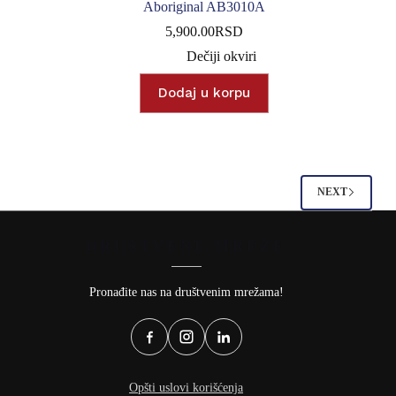
Aboriginal AB3010A
5,900.00
RSD
Dečiji okviri
Dodaj u korpu
NEXT
DRUŠTVENE MREŽE
Pronađite nas na društvenim mrežama!
Opšti uslovi korišćenja