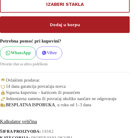
IZABERI STAKLA
Dodaj u korpu
Potrebna pomoć pri kupovini?
WhatsApp
Viber
Otvorite chat sa uživo podrškom.
Ovlašćeni prodavac
14 dana garancija povraćaja novca
Sigurna kupovina – karticom ili pouzećem
Jednostavna zamena ili povraćaj ukoliko naočare ne odgovaraju
BESPLATNA ISPORUKA
, u roku od 1–3 dana
Kalkulator veličina
ŠIFRA PROIZVODA:
19382
KATEGORIJA:
DIOPTRIJSKI OKVIRI