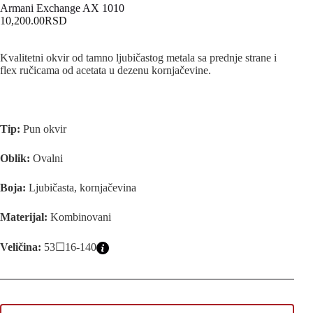
Armani Exchange AX 1010
10,200.00
RSD
Kvalitetni okvir od tamno ljubičastog metala sa prednje strane i
flex ručicama od acetata u dezenu kornjačevine.
Tip:
Pun okvir
Oblik:
Ovalni
Boja:
Ljubičasta, kornjačevina
Materijal:
Kombinovani
Veličina:
53☐16-140