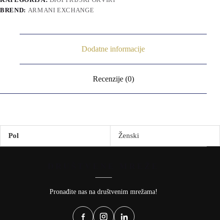
BREND:
ARMANI EXCHANGE
Dodatne informacije
Recenzije (0)
Pol
Ženski
DRUŠTVENE MREŽE
Pronađite nas na društvenim mrežama!