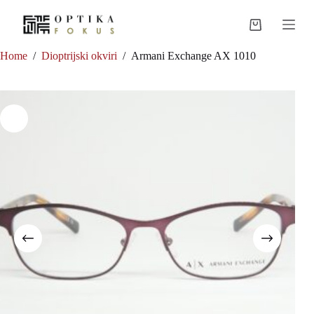
Skip
to
Shopping
content
cart
Home
/
Dioptrijski okviri
/
Armani Exchange AX 1010