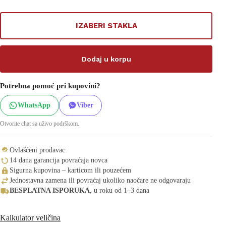
IZABERI STAKLA
Dodaj u korpu
Potrebna pomoć pri kupovini?
WhatsApp
Viber
Otvorite chat sa uživo podrškom.
Ovlašćeni prodavac
14 dana garancija povraćaja novca
Sigurna kupovina – karticom ili pouzećem
Jednostavna zamena ili povraćaj ukoliko naočare ne odgovaraju
BESPLATNA ISPORUKA
, u roku od 1–3 dana
Kalkulator veličina