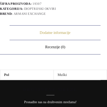
ŠIFRA PROIZVODA:
19307
KATEGORIJA:
DIOPTRIJSKI OKVIRI
BREND:
ARMANI EXCHANGE
Dodatne informacije
Recenzije (0)
Pol
Muški
DRUŠTVENE MREŽE
Pronađite nas na društvenim mrežama!