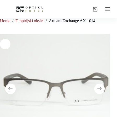
Skip
to
Shopping
content
cart
Home
/
Dioptrijski okviri
/
Armani Exchange AX 1014