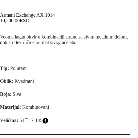
Armani Exchange AX 1014
10,200.00
RSD
Veoma lagan okvir u kombinaciji strune sa sivim metalnim delom,
dok su flex ručice od mat sivog acetata.
Tip:
Poluram
Oblik:
Kvadratni
Boja:
Siva
Materijal:
Kombinovani
Veličina:
53☐17-145