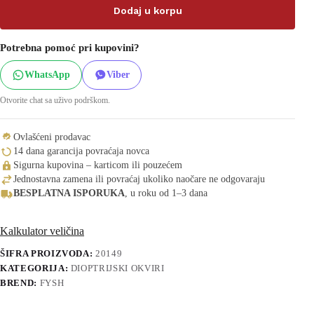
Dodaj u korpu
Potrebna pomoć pri kupovini?
WhatsApp
Viber
Otvorite chat sa uživo podrškom.
Ovlašćeni prodavac
14 dana garancija povraćaja novca
Sigurna kupovina – karticom ili pouzećem
Jednostavna zamena ili povraćaj ukoliko naočare ne odgovaraju
BESPLATNA ISPORUKA
, u roku od 1–3 dana
Kalkulator veličina
ŠIFRA PROIZVODA:
20149
KATEGORIJA:
DIOPTRIJSKI OKVIRI
BREND:
FYSH