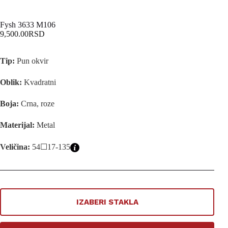
Fysh 3633 M106
9,500.00
RSD
Tip:
Pun okvir
Oblik:
Kvadratni
Boja:
Crna, roze
Materijal:
Metal
Veličina:
54☐17-135
IZABERI STAKLA