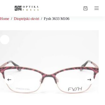
Skip
to
Shopping
content
cart
Home
/
Dioptrijski okviri
/
Fysh 3633 M106