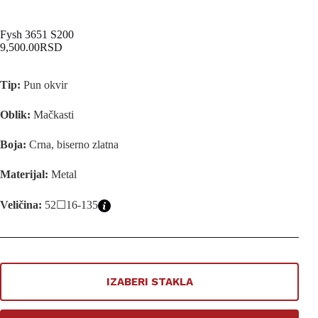
Fysh 3651 S200
9,500.00
RSD
Tip:
Pun okvir
Oblik:
Mačkasti
Boja:
Crna, biserno zlatna
Materijal:
Metal
Veličina:
52☐16-135
IZABERI STAKLA