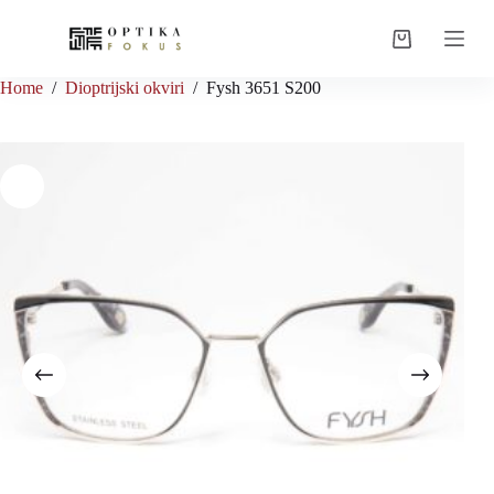
Skip
to
Shopping
content
cart
Home
/
Dioptrijski okviri
/
Fysh 3651 S200