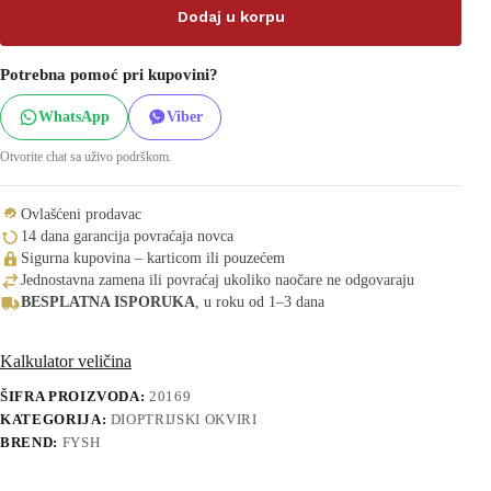
Dodaj u korpu
Potrebna pomoć pri kupovini?
WhatsApp
Viber
Otvorite chat sa uživo podrškom.
Ovlašćeni prodavac
14 dana garancija povraćaja novca
Sigurna kupovina – karticom ili pouzećem
Jednostavna zamena ili povraćaj ukoliko naočare ne odgovaraju
BESPLATNA ISPORUKA
, u roku od 1–3 dana
Kalkulator veličina
ŠIFRA PROIZVODA:
20169
KATEGORIJA:
DIOPTRIJSKI OKVIRI
BREND:
FYSH