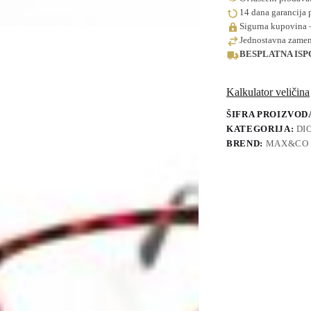
14 dana garancija 
Sigurna kupovina 
Jednostavna zamena
BESPLATNA IS
Kalkulator veličina
ŠIFRA PROIZVOD
KATEGORIJA:
DI
BREND:
MAX&CO