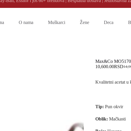
y-Ban, Essilor i još 60+ brendova | Besplatna dostava | Jednostavna z
na
O nama
Muškarci
Žene
Deca
B
Max&Co MO5170
10,600.00
RSD
14,9
Origi
Trenu
cena
cena
je
je:
Kvalitetni acetat u
bila:
10,6
14,9
Tip:
Pun okvir
Oblik:
Mačkasti