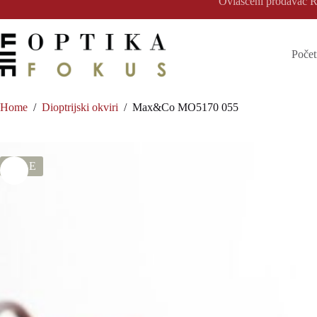
Ovlašćeni prodavac Ra
Skip
to
content
Počet
Home
/
Dioptrijski okviri
/
Max&Co MO5170 055
SALE