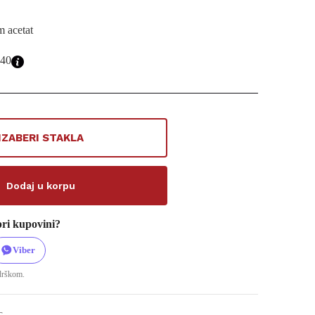
 acetat
40
IZABERI STAKLA
Dodaj u korpu
ri kupovini?
Viber
odrškom.
c