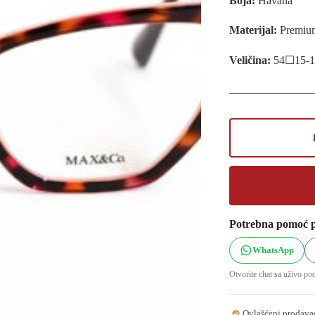
Boja:
Havana
Materijal:
Premium
Veličina:
54☐15-1
Potrebna pomoć p
WhatsApp
Otvorite chat sa uživo p
Ovlašćeni prodava