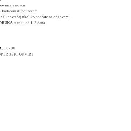
povraćaja novca
– karticom ili pouzećem
 ili povraćaj ukoliko naočare ne odgovaraju
PORUKA
, u roku od 1–3 dana
A:
18700
OPTRIJSKI OKVIRI