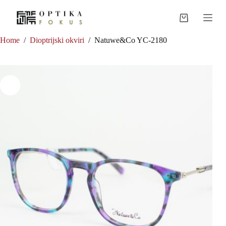
Skip
to
Shopping
content
cart
Home
/
Dioptrijski okviri
/
Natuwe&Co YC-2180