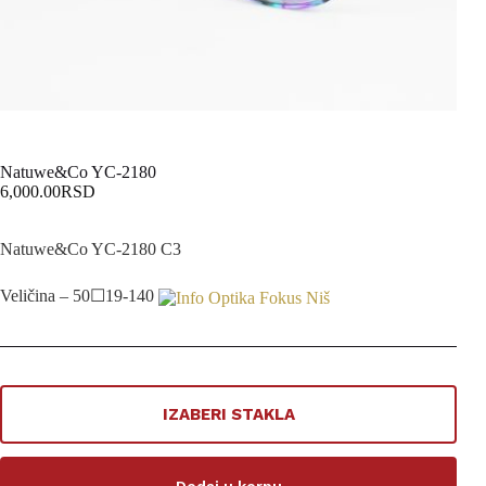
Natuwe&Co YC-2180
6,000.00
RSD
Natuwe&Co YC-2180 C3
Veličina – 50☐19-140
IZABERI STAKLA
Dodaj u korpu