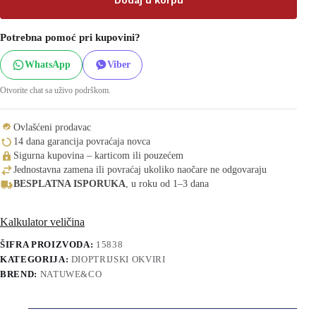
Potrebna pomoć pri kupovini?
WhatsApp
Viber
Otvorite chat sa uživo podrškom.
Ovlašćeni prodavac
14 dana garancija povraćaja novca
Sigurna kupovina – karticom ili pouzećem
Jednostavna zamena ili povraćaj ukoliko naočare ne odgovaraju
BESPLATNA ISPORUKA
, u roku od 1–3 dana
Kalkulator veličina
ŠIFRA PROIZVODA:
15838
KATEGORIJA:
DIOPTRIJSKI OKVIRI
BREND:
NATUWE&CO