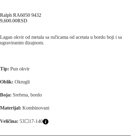
Ralph RA6050 9432
9,600.00
RSD
Lagan okvir od metala sa ručicama od acetata u bordo boji i sa
ugraviranim dizajnom.
Tip:
Pun okvir
Oblik:
Okrugli
Boja:
Srebrna, bordo
Materijal:
Kombinovani
Veličina:
53☐17-140