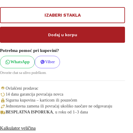
IZABERI STAKLA
Dodaj u korpu
Potrebna pomoć pri kupovini?
WhatsApp
Viber
Otvorite chat sa uživo podrškom.
Ovlašćeni prodavac
14 dana garancija povraćaja novca
Sigurna kupovina – karticom ili pouzećem
Jednostavna zamena ili povraćaj ukoliko naočare ne odgovaraju
BESPLATNA ISPORUKA
, u roku od 1–3 dana
Kalkulator veličina