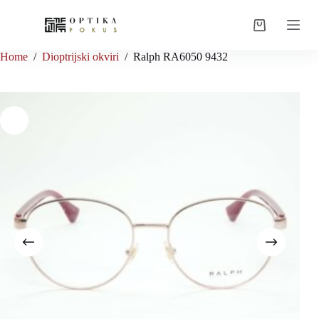
Skip
to
Shopping
content
cart
Home
/
Dioptrijski okviri
/
Ralph RA6050 9432