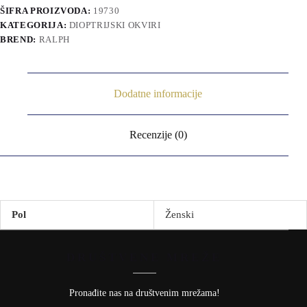
ŠIFRA PROIZVODA:
19730
KATEGORIJA:
DIOPTRIJSKI OKVIRI
BREND:
RALPH
Dodatne informacije
Recenzije (0)
Pol
Ženski
DRUŠTVENE MREŽE
Pronađite nas na društvenim mrežama!