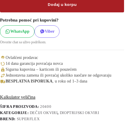
Dodaj u korpu
Potrebna pomoć pri kupovini?
WhatsApp
Viber
Otvorite chat sa uživo podrškom.
Ovlašćeni prodavac
14 dana garancija povraćaja novca
Sigurna kupovina – karticom ili pouzećem
Jednostavna zamena ili povraćaj ukoliko naočare ne odgovaraju
BESPLATNA ISPORUKA
, u roku od 1–3 dana
Kalkulator veličina
ŠIFRA PROIZVODA:
20400
KATEGORIJE:
DEČIJI OKVIRI
,
DIOPTRIJSKI OKVIRI
BREND:
SUPERFLEX