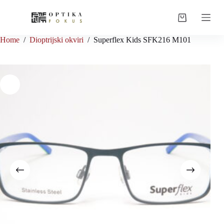
Skip
to
Shopping
content
cart
Home
/
Dioptrijski okviri
/
Superflex Kids SFK216 M101