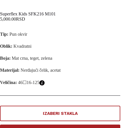
Superflex Kids SFK216 M101
5,000.00
RSD
Tip:
Pun okvir
Oblik:
Kvadratni
Boja:
Mat crna, teget, zelena
Materijal:
Nerđajući čelik, acetat
Veličina:
46☐16-125
IZABERI STAKLA